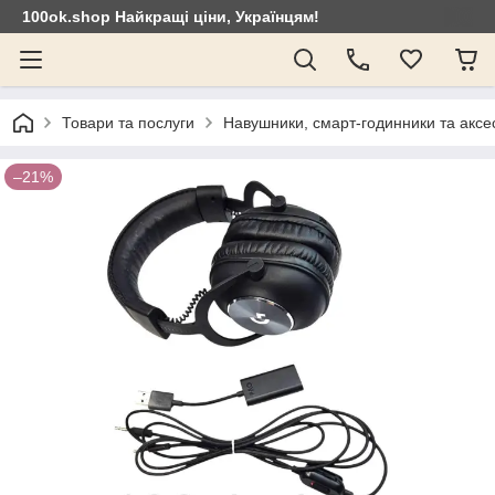
100ok.shop Найкращі ціни, Українцям!
Товари та послуги
Навушники, смарт-годинники та аксе
–21%