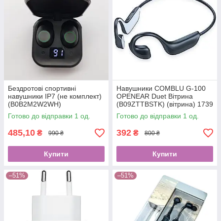
Бездротові спортивні
Навушники COMBLU G-100
навушники IP7 (не комплект)
OPENEAR Duet Вітрина
(B0B2M2W2WH)
(B09ZTTBSTK) (вітрина) 1739
Готово до відправки 1 од.
Готово до відправки 1 од.
485,10
392
₴
₴
990 ₴
800 ₴
Купити
Купити
–51%
–51%