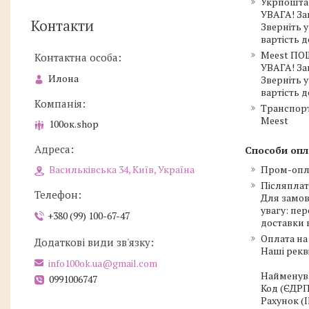
Укрпошта
УВАГА! За
Контакти
Зверніть 
вартість 
Meest ПО
УВАГА! За
Илона
Зверніть 
вартість 
Транспор
Meest
100ок.shop
Способи опл
Пром-опл
Васильківська 34, Київ, Україна
Післяплат
Для замов
увагу: пе
+380 (99) 100-67-47
доставки 
Оплата на
Наші рекві
info100ok.ua@gmail.com
Найменува
0991006747
Код (ЄДРП
Рахунок (I