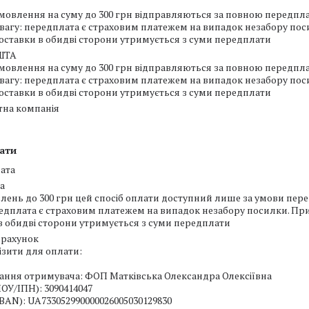
мовлення на суму до 300 грн відправляються за повною передпла
увагу: передплата є страховим платежем на випадок незабору посил
доставки в обидві сторони утримується з суми передплати
ШТА
мовлення на суму до 300 грн відправляються за повною передпла
увагу: передплата є страховим платежем на випадок незабору посил
доставки в обидві сторони утримується з суми передплати
тна компанія
ати
ата
а
лень до 300 грн цей спосіб оплати доступний лише за умови пере
редплата є страховим платежем на випадок незабору посилки. При в
в обидві сторони утримується з суми передплати
 рахунок
зити для оплати:

ння отримувача: ФОП Матківська Олександра Олексіївна

ОУ/ІПН): 3090414047

BAN): UA733052990000026005030129830
