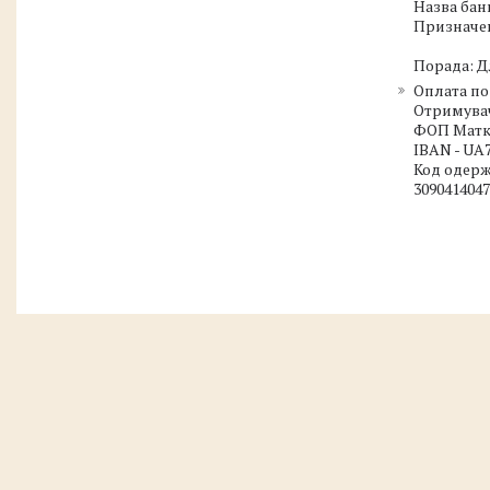
Назва бан
Призначен
Порада: Д
Оплата по
Отримувач
ФОП Маткі
IBAN - UA7
Код одерж
3090414047