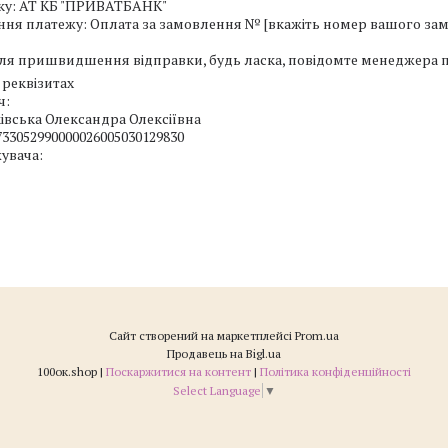
ку: АТ КБ "ПРИВАТБАНК"

ня платежу: Оплата за замовлення № [вкажіть номер вашого зам
ля пришвидшення відправки, будь ласка, повідомте менеджера пр
 реквізитах
:

вська Олександра Олексіївна

33052990000026005030129830

увача:

Сайт створений на маркетплейсі
Prom.ua
Продавець на Bigl.ua
100ок.shop |
Поскаржитися на контент
|
Політика конфіденційності
Select Language
▼