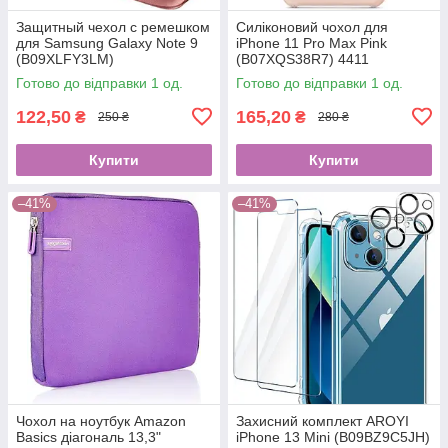
Защитный чехол с ремешком
Силіконовий чохол для
для Samsung Galaxy Note 9
iPhone 11 Pro Max Pink
(B09XLFY3LM)
(B07XQS38R7) 4411
Готово до відправки 1 од.
Готово до відправки 1 од.
122,50
165,20
₴
₴
250 ₴
280 ₴
Купити
Купити
–41%
–41%
Чохол на ноутбук Amazon
Захисний комплект AROYI
Basics діагональ 13,3"
iPhone 13 Mini (B09BZ9C5JH)