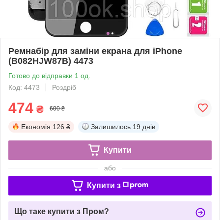
Ремнабір для заміни екрана для iPhone
(B082HJW87B) 4473
Готово до відправки 1 од.
Код: 4473
Роздріб
474
₴
600 ₴
Економія
126 ₴
Залишилось
19 днів
Купити
або
Купити з
Що таке купити з Пром?