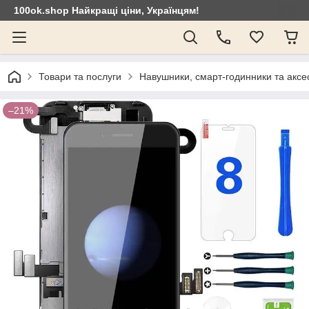
100ok.shop Найкращі ціни, Українцям!
Товари та послуги
Навушники, смарт-годинники та аксе
–21%