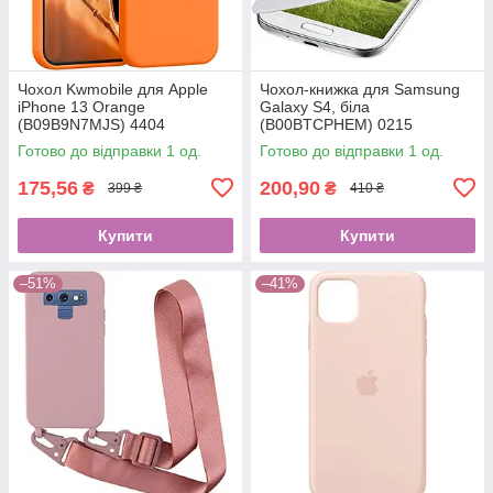
Чохол Kwmobile для Apple
Чохол-книжка для Samsung
iPhone 13 Orange
Galaxy S4, біла
(B09B9N7MJS) 4404
(B00BTCPHEM) 0215
Готово до відправки 1 од.
Готово до відправки 1 од.
175,56
200,90
₴
₴
399 ₴
410 ₴
Купити
Купити
–51%
–41%