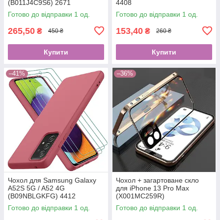
(B011J4C9S6) 2671
4408
Готово до відправки 1 од.
Готово до відправки 1 од.
265,50
153,40
₴
₴
450 ₴
260 ₴
Купити
Купити
–41%
–36%
Чохол для Samsung Galaxy
Чохол + загартоване скло
A52S 5G / A52 4G
для iPhone 13 Pro Max
(B09NBLGKFG) 4412
(X001MC259R)
Готово до відправки 1 од.
Готово до відправки 1 од.