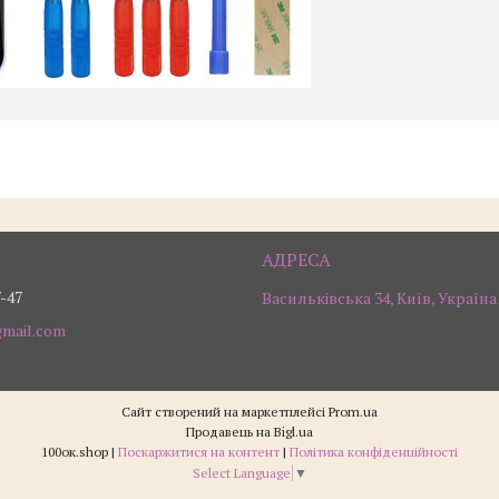
7-47
Васильківська 34, Київ, Україна
gmail.com
Сайт створений на маркетплейсі
Prom.ua
Продавець на Bigl.ua
100ок.shop |
Поскаржитися на контент
|
Політика конфіденційності
Select Language
▼