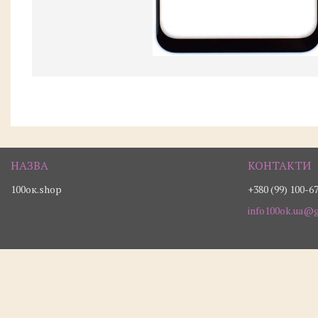
100ок.shop
+380 (99) 100-6
info100ok.ua@