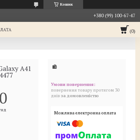
Кошик
+380 (99) 100-67-47
ПЛАТА
Galaxy A41
4477
повернення товару протягом 30
0
днів
за домовленістю
унд