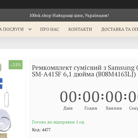
100ok.shop Найкращі ціни, Українцям!
А ПОСЛУГИ
ПРО НАС
КОНТАКТИ
ДОСТАВКА ТА О
–21%
Ремкомплект сумісний з Samsung 
SM-A415F 6,1 дюйма (B08M4163LJ) 
0
0
0
0
0
0
0
Днів
Годин
Хвилин
Сек
Готово до відправки 1 од.
Код:
4477