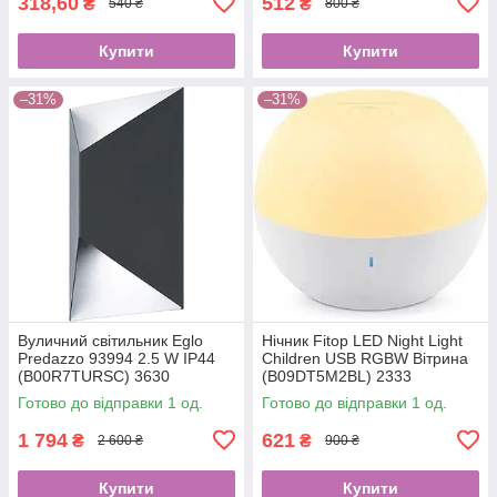
318,60
512
₴
₴
540 ₴
800 ₴
Купити
Купити
–31%
–31%
Вуличний світильник Eglo
Нічник Fitop LED Night Light
Predazzo 93994 2.5 W IP44
Children USB RGBW Вітрина
(B00R7TURSC) 3630
(B09DT5M2BL) 2333
Готово до відправки 1 од.
Готово до відправки 1 од.
1 794
621
₴
₴
2 600 ₴
900 ₴
Купити
Купити