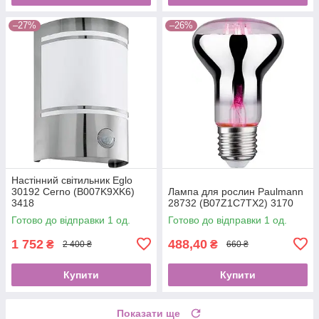
–27%
–26%
Настінний світильник Eglo
30192 Cerno (B007K9XK6)
Лампа для рослин Paulmann
3418
28732 (B07Z1C7TX2) 3170
Готово до відправки 1 од.
Готово до відправки 1 од.
1 752
488,40
₴
₴
2 400 ₴
660 ₴
Купити
Купити
Показати ще