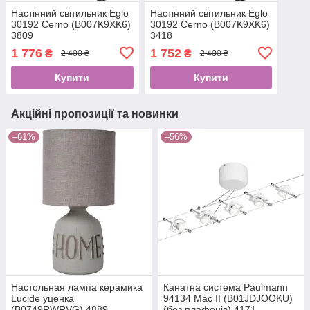
Настінний світильник Eglo
Настінний світильник Eglo
30192 Cerno (B007K9XK6)
30192 Cerno (B007K9XK6)
3809
3418
1 776
1 752
₴
₴
2 400 ₴
2 400 ₴
Купити
Купити
Акційні пропозиції та новинки
–61%
–56%
Настольная лампа керамика
Канатна система Paulmann
Lucide уценка
94134 Mac II (B01JDJOOKU)
(B0749RWRVG) 4889
(без плафонів) 4171