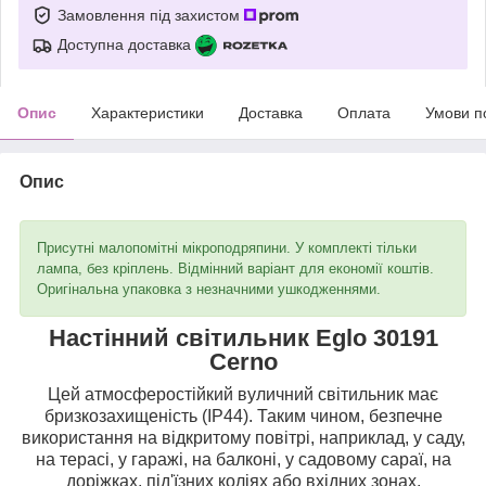
Замовлення під захистом
Доступна доставка
Опис
Характеристики
Доставка
Оплата
Умови п
Опис
Присутні малопомітні мікроподряпини. У комплекті тільки
лампа, без кріплень. Відмінний варіант для економії коштів.
Оригінальна упаковка з незначними ушкодженнями.
Настінний світильник Eglo 30191
Cerno
Цей атмосферостійкий вуличний світильник має
бризкозахищеність (IP44). Таким чином, безпечне
використання на відкритому повітрі, наприклад, у саду,
на терасі, у гаражі, на балконі, у садовому сараї, на
доріжках, під'їзних коліях або вхідних зонах.