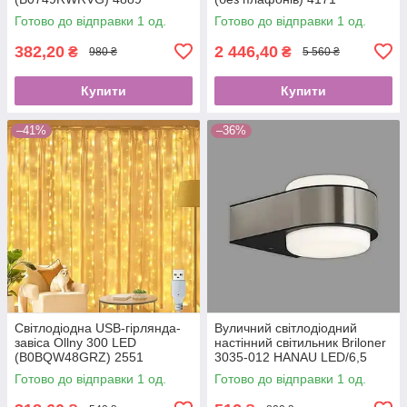
Готово до відправки 1 од.
Готово до відправки 1 од.
382,20
2 446,40
₴
₴
980 ₴
5 560 ₴
Купити
Купити
–41%
–36%
Світлодіодна USB-гірлянда-
Вуличний світлодіодний
завіса Ollny 300 LED
настінний світильник Briloner
(B0BQW48GRZ) 2551
3035-012 HANAU LED/6,5
W/230 V IP44 хром
Готово до відправки 1 од.
Готово до відправки 1 од.
(B08WC6PJYY) 4126