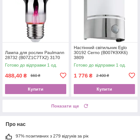
Настінний світильник Eglo
Лампа для рослин Paulmann
30192 Cerno (B007K9XK6)
28732 (B07Z1C7TX2) 3170
3809
Готово до відправки 1 од.
Готово до відправки 1 од.
488,40
1 776
₴
₴
660 ₴
2 400 ₴
Купити
Купити
Показати ще
Про нас
97% позитивних з 279 відгуків за рік