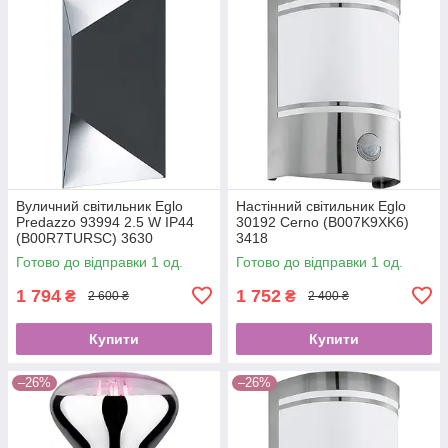
Вуличний світильник Eglo
Настінний світильник Eglo
Predazzo 93994 2.5 W IP44
30192 Cerno (B007K9XK6)
(B00R7TURSC) 3630
3418
Готово до відправки 1 од.
Готово до відправки 1 од.
1 794
1 752
₴
₴
2 600 ₴
2 400 ₴
Купити
Купити
–26%
–26%