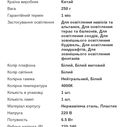
Країна виробник
Китай
Вага
250 г
Гарантійний термін
1 міс
Застосування освітлення
Для освітлення навісів та
альтанок, Для освітлення
терас та балконів, Для
освітлення сходів, Для
зовнішнього освітлення
будівель, Для освітлення
ландшафтів, Для
зовнішнього освітлення
фонтанів
Колір плафона
Білий, Білий матовий
Колір світіння
Білий
Колірна гамма
Нейтральний, Білий
Колірна температура
4000К
Кількість в упаковці
1 шт.
Кількість ламп
1 шт.
Матеріал корпусу
Нержавіюча сталь, Пластик
Напруга
220 В
Потужність
6.5 Вт
Робоча напруга (В)
220-240