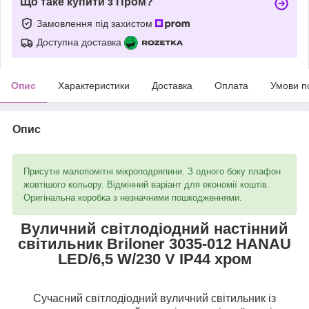
Що таке купити з Пром?
Замовлення під захистом
Доступна доставка
Опис
Характеристики
Доставка
Оплата
Умови п
Опис
Присутні малопомітні мікроподряпини. З одного боку плафон
жовтішого кольору. Відмінний варіант для економії коштів.
Оригінальна коробка з незначними пошкодженнями.
Вуличний світлодіодний настінний
світильник Briloner 3035-012 HANAU
LED/6,5 W/230 V IP44 хром
Сучасний світлодіодний вуличний світильник із