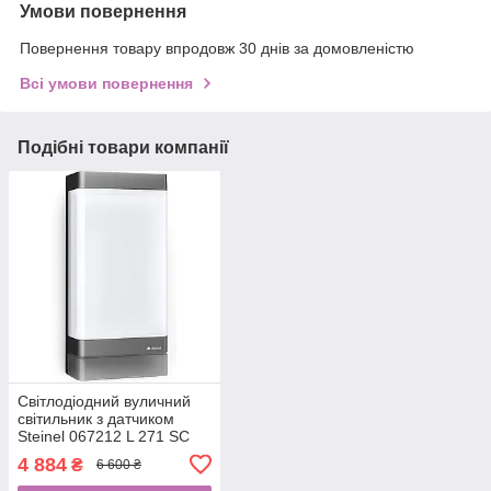
Умови повернення
Повернення товару впродовж 30 днів за домовленістю
Всі умови повернення
Подібні товари компанії
Світлодіодний вуличний
світильник з датчиком
Steinel 067212 L 271 SC
LED/6,6W/230 V
4 884
₴
6 600 ₴
(B0BJK3W6WL) 4177