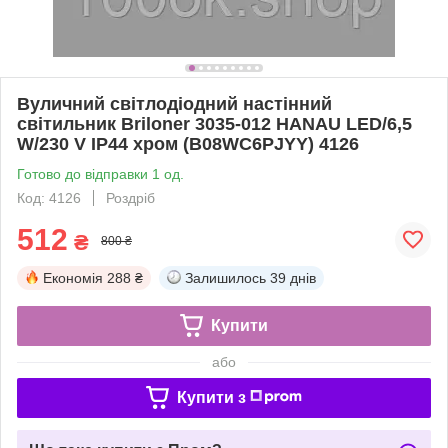
Вуличний світлодіодний настінний
світильник Briloner 3035-012 HANAU LED/6,5
W/230 V IP44 хром (B08WC6PJYY) 4126
Готово до відправки 1 од.
Код: 4126
Роздріб
512
₴
800 ₴
Економія
288 ₴
Залишилось
39 днів
Купити
або
Купити з