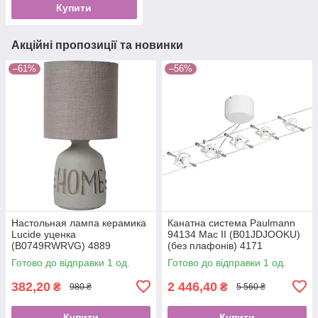
Купити
Акційні пропозиції та новинки
–61%
–56%
Настольная лампа керамика
Канатна система Paulmann
Lucide уценка
94134 Mac II (B01JDJOOKU)
(B0749RWRVG) 4889
(без плафонів) 4171
Готово до відправки 1 од.
Готово до відправки 1 од.
382,20
2 446,40
₴
₴
980 ₴
5 560 ₴
Купити
Купити