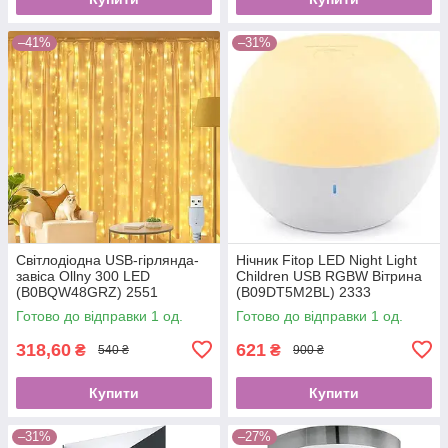
–41%
–31%
Світлодіодна USB-гірлянда-
Нічник Fitop LED Night Light
завіса Ollny 300 LED
Children USB RGBW Вітрина
(B0BQW48GRZ) 2551
(B09DT5M2BL) 2333
Готово до відправки 1 од.
Готово до відправки 1 од.
318,60
621
₴
₴
540 ₴
900 ₴
Купити
Купити
–31%
–27%