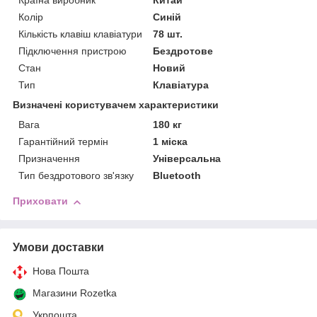
Країна виробник
Китай
Колір
Синій
Кількість клавіш клавіатури
78 шт.
Підключення пристрою
Бездротове
Стан
Новий
Тип
Клавіатура
Визначені користувачем характеристики
Вага
180 кг
Гарантійний термін
1 міска
Призначення
Універсальна
Тип бездротового зв'язку
Bluetooth
Приховати
Умови доставки
Нова Пошта
Магазини Rozetka
Укрпошта