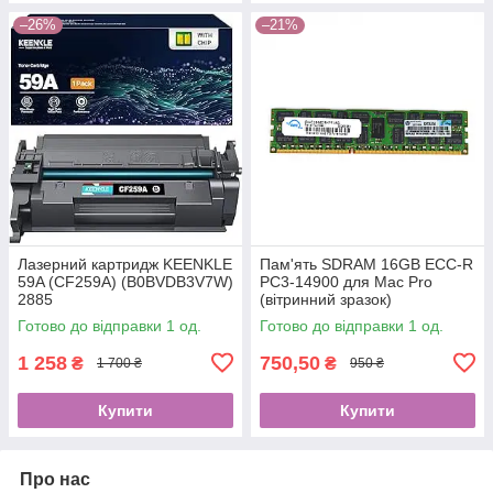
–26%
–21%
Лазерний картридж KEENKLE
Пам'ять SDRAM 16GB ECC-R
59A (CF259A) (B0BVDB3V7W)
PC3-14900 для Mac Pro
2885
(вітринний зразок)
(B00L1DQ5WW)
Готово до відправки 1 од.
Готово до відправки 1 од.
1 258
750,50
₴
₴
1 700 ₴
950 ₴
Купити
Купити
Про нас