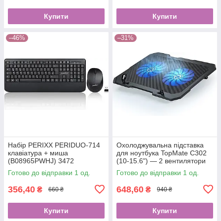
Купити
Купити
–46%
–31%
Набір PERIXX PERIDUO-714
Охолоджувальна підставка
клавіатура + миша
для ноутбука TopMate C302
(B08965PWHJ) 3472
(10-15.6") — 2 вентилятори
(B01L1LCR7U) 3149
Готово до відправки 1 од.
Готово до відправки 1 од.
356,40
648,60
₴
₴
660 ₴
940 ₴
Купити
Купити