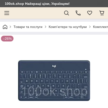
100ok.shop Найкращі ціни, Українцям!
Товари та послуги
Комп'ютери та ноутбуки
Комплект
–26%