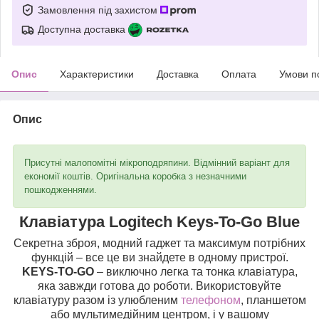
Замовлення під захистом
Доступна доставка
Опис
Характеристики
Доставка
Оплата
Умови п
Опис
Присутні малопомітні мікроподряпини. Відмінний варіант для
економії коштів. Оригінальна коробка з незначними
пошкодженнями.
Клавіатура Logitech Keys-To-Go Blue
Секретна зброя, модний гаджет та максимум потрібних
функцій – все це ви знайдете в одному пристрої.
KEYS-TO-GO
– виключно легка та тонка клавіатура,
яка завжди готова до роботи. Використовуйте
клавіатуру разом із улюбленим
телефоном
, планшетом
або мультимедійним центром, і у вашому