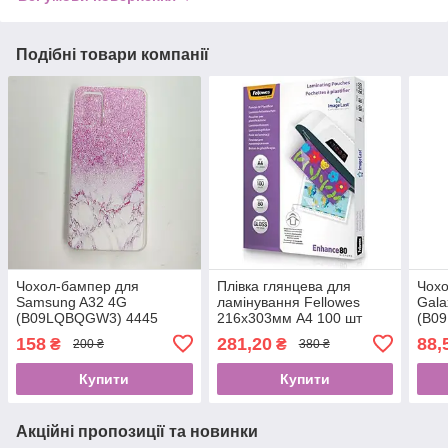
Подібні товари компанії
Чохол-бампер для
Плівка глянцева для
Чох
Samsung A32 4G
ламінування Fellowes
Gala
(B09LQBQGW3) 4445
216x303мм A4 100 шт
(B0
(B000NJUWME)
158
281,20
88,
₴
₴
200 ₴
380 ₴
код661104716
Купити
Купити
Акційні пропозиції та новинки