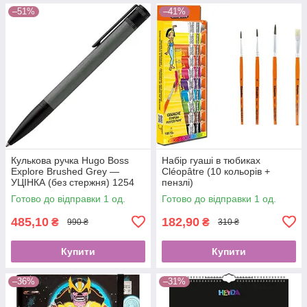
–51%
–41%
Кулькова ручка Hugo Boss
Набір гуаші в тюбиках
Explore Brushed Grey —
Cléopâtre (10 кольорів +
УЦІНКА (без стержня) 1254
пензлі)
Готово до відправки 1 од.
Готово до відправки 1 од.
485,10
182,90
₴
₴
990 ₴
310 ₴
Купити
Купити
–36%
–31%