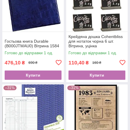
Крейдяна дошка Cohentbliss
Гостьова книга Durable
для нотаток чорна 6 шт.
(B000JTMAU0) Вітрина 1584
Вітрина, уцінка
(B08T6WZRD2) 2079
Готово до відправки 1 од.
Готово до відправки 1 од.
476,10
110,40
₴
₴
690 ₴
160 ₴
Купити
Купити
–31%
–31%