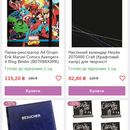
Папка-реєстратор А4 Grupo
Настінний календар Heyda
Erik Marvel Comics Avengers
2070480 Craft (Крафтовий
4 Ring Binder (B07R88X3RK)
папір) для творчості
3434
Готово до відправки 1 од.
Готово до відправки 1 од.
115,20
82,80
₴
₴
180 ₴
120 ₴
Купити
Купити
–31%
–31%