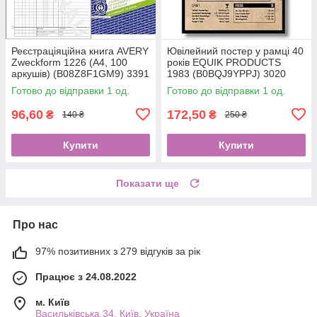
Реєстраціяційна книга AVERY
Ювілейний постер у рамці 40
Zweckform 1226 (A4, 100
років EQUIK PRODUCTS
аркушів) (B08Z8F1GM9) 3391
1983 (B0BQJ9YPPJ) 3020
Готово до відправки 1 од.
Готово до відправки 1 од.
96,60
172,50
₴
₴
140 ₴
250 ₴
Купити
Купити
Показати ще
Про нас
97% позитивних з 279 відгуків за рік
Працює з 24.08.2022
м. Київ
Васильківська 34, Київ, Україна