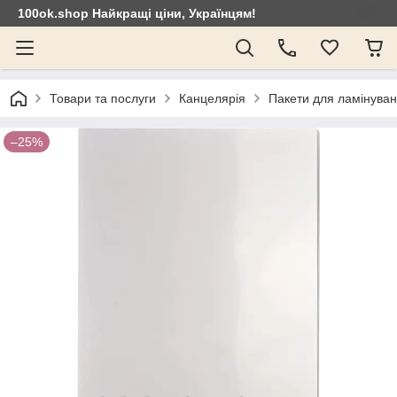
100ok.shop Найкращі ціни, Українцям!
Товари та послуги
Канцелярія
Пакети для ламінува
–25%