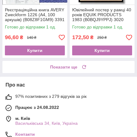
Реєстраціяційна книга AVERY
Ювілейний постер у рамці 40
Zweckform 1226 (A4, 100
років EQUIK PRODUCTS
аркушів) (B08Z8F1GM9) 3391
1983 (B0BQJ9YPPJ) 3020
Готово до відправки 1 од.
Готово до відправки 1 од.
96,60
172,50
₴
₴
140 ₴
250 ₴
Купити
Купити
Показати ще
Про нас
97% позитивних з 279 відгуків за рік
Працює з 24.08.2022
м. Київ
Васильківська 34, Київ, Україна
Контакти