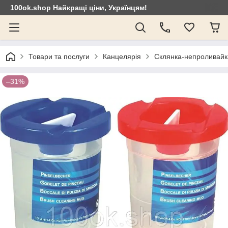
100ok.shop Найкращі ціни, Українцям!
Товари та послуги
Канцелярія
Склянка-непроливайк
–31%