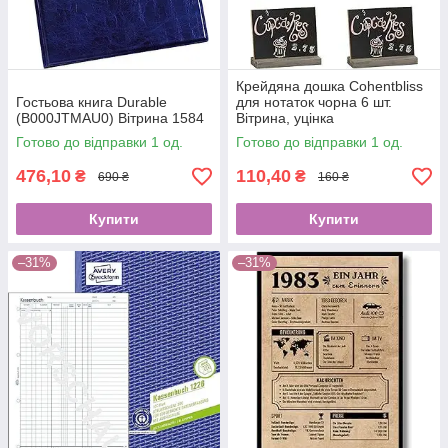
Крейдяна дошка Cohentbliss
Гостьова книга Durable
для нотаток чорна 6 шт.
(B000JTMAU0) Вітрина 1584
Вітрина, уцінка
(B08T6WZRD2) 2079
Готово до відправки 1 од.
Готово до відправки 1 од.
476,10
110,40
₴
₴
690 ₴
160 ₴
Купити
Купити
–31%
–31%