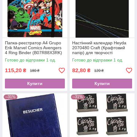
Папка-реєстратор А4 Grupo
Настінний календар Heyda
Erik Marvel Comics Avengers
2070480 Craft (Крафтовий
4 Ring Binder (B07R88X3RK)
папір) для творчості
3434
Готово до відправки 1 од.
Готово до відправки 1 од.
115,20
82,80
₴
₴
180 ₴
120 ₴
Купити
Купити
–31%
–31%