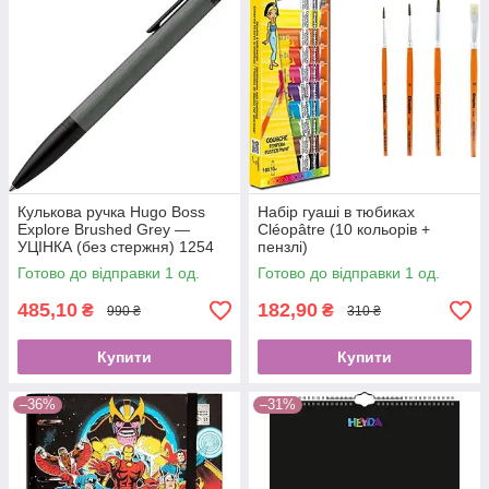
Кулькова ручка Hugo Boss
Набір гуаші в тюбиках
Explore Brushed Grey —
Cléopâtre (10 кольорів +
УЦІНКА (без стержня) 1254
пензлі)
Готово до відправки 1 од.
Готово до відправки 1 од.
485,10
182,90
₴
₴
990 ₴
310 ₴
Купити
Купити
–36%
–31%