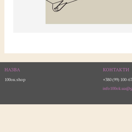
100ок.shop
+380 (99) 100-6
info100ok.ua@