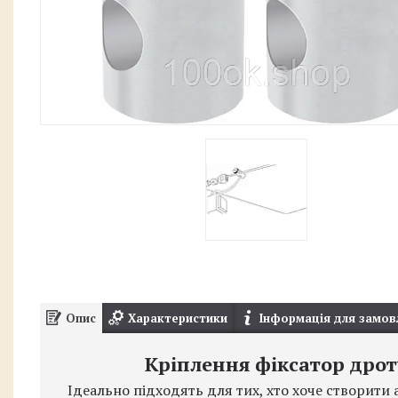
Опис
Характеристики
Інформація для замов
Кріплення фіксатор дрот
Ідеально підходять для тих, хто хоче створити