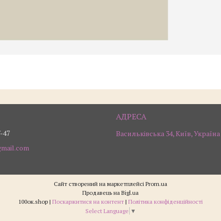
7-47
Васильківська 34, Київ, Україна
gmail.com
Сайт створений на маркетплейсі
Prom.ua
Продавець на Bigl.ua
100ок.shop |
Поскаржитися на контент
|
Політика конфіденційності
Select Language
▼