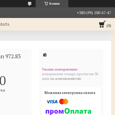
Кошик
+380 (99) 100-67-47
ПЛАТА
n 972.83
повернення товару протягом 30
0
днів
за домовленістю
унд