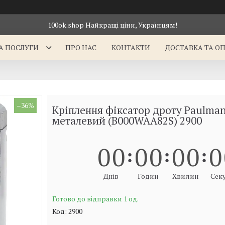
100ok.shop Найкращі ціни, Українцям!
А ПОСЛУГИ
ПРО НАС
КОНТАКТИ
ДОСТАВКА ТА О
–36%
Кріплення фіксатор дроту Paulman
металевий (B000WAA82S) 2900
0
0
0
0
0
0
0
Днів
Годин
Хвилин
Сек
Готово до відправки 1 од.
Код:
2900