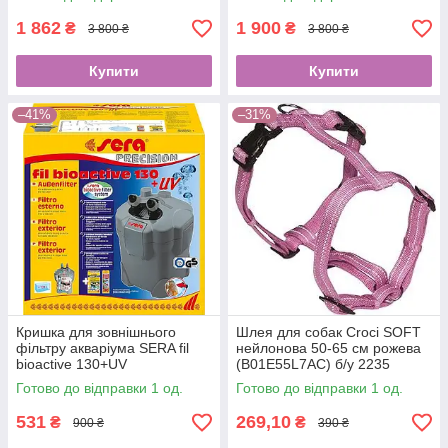
комплект
комплект
1 862
1 900
₴
₴
3 800 ₴
3 800 ₴
Купити
Купити
–41%
–31%
Кришка для зовнішнього
Шлея для собак Croci SOFT
фільтру акваріума SERA fil
нейлонова 50-65 см рожева
bioactive 130+UV
(B01E55L7AC) б/у 2235
(B002N5Q4T6) 3408
Готово до відправки 1 од.
Готово до відправки 1 од.
531
269,10
₴
₴
900 ₴
390 ₴