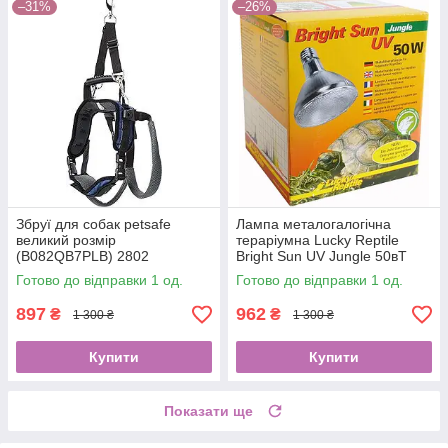
–31%
–26%
Збруї для собак petsafe
Лампа металогалогічна
великий розмір
тераріумна Lucky Reptile
(B082QB7PLB) 2802
Bright Sun UV Jungle 50вТ
E27 (B002CWWQ60) 4295
Готово до відправки 1 од.
Готово до відправки 1 од.
897
962
₴
₴
1 300 ₴
1 300 ₴
Купити
Купити
Показати ще