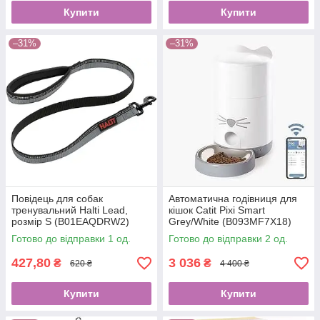
Купити
Купити
–31%
–31%
Повідець для собак
Автоматична годівниця для
тренувальний Halti Lead,
кішок Catit Pixi Smart
розмір S (B01EAQDRW2)
Grey/White (B093MF7X18)
Вітрина 2150
2330/1
Готово до відправки 1 од.
Готово до відправки 2 од.
427,80
3 036
₴
₴
620 ₴
4 400 ₴
Купити
Купити