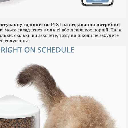
ектуальну годівницю PIXI на видавання потрібної
жі може складатися з однієї або декількох порцій. План
ьки, скільки ви захочете, тому ви ніколи не забудете
о годування.