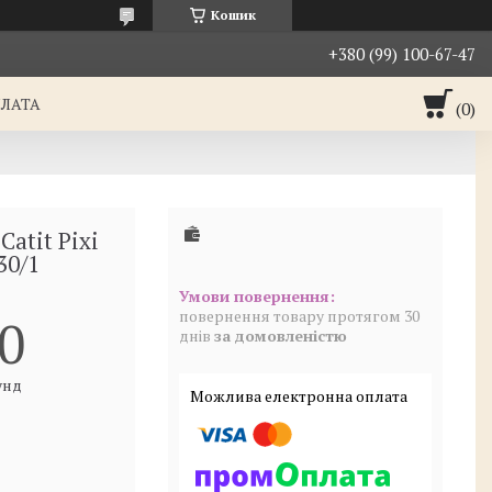
Кошик
+380 (99) 100-67-47
ПЛАТА
atit Pixi
30/1
повернення товару протягом 30
0
днів
за домовленістю
унд