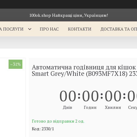
100ok.shop Найкращі ціни, Українцям!
А ПОСЛУГИ
ПРО НАС
КОНТАКТИ
ДОСТАВКА ТА О
–31%
Автоматична годівниця для кішок C
Smart Grey/White (B093MF7X18) 23
0
0
0
0
0
0
0
Днів
Годин
Хвилин
Сек
Готово до відправки 2 од.
Код:
2330/1