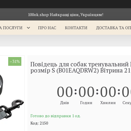
100ok.shop Найкращі ціни, Українцям!
А ПОСЛУГИ
ПРО НАС
КОНТАКТИ
ДОСТАВКА ТА О
–31%
Повідець для собак тренувальний H
розмір S (B01EAQDRW2) Вітрина 21
0
0
0
0
0
0
0
Днів
Годин
Хвилин
Сек
Готово до відправки 1 од.
Код:
2150