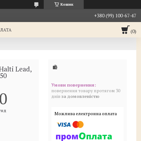
Кошик
+380 (99) 100-67-47
ПЛАТА
alti Lead,
50
повернення товару протягом 30
0
днів
за домовленістю
унд