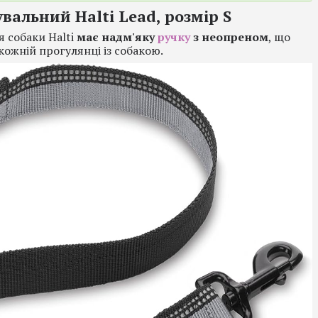
вальний Halti Lead, розмір S
 собаки Halti
має надм'яку
ручку
з неопреном
, що
кожній прогулянці із собакою.