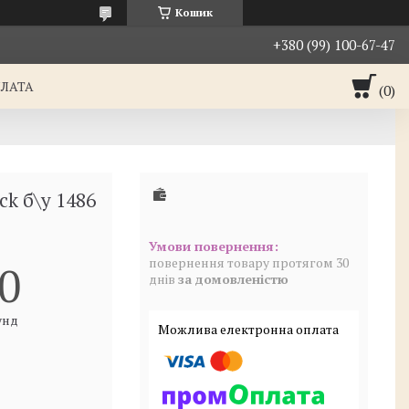
Кошик
+380 (99) 100-67-47
ПЛАТА
ck б\у 1486
повернення товару протягом 30
0
днів
за домовленістю
унд