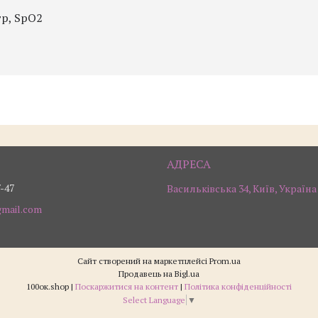
тр, SpO2
7-47
Васильківська 34, Київ, Україна
gmail.com
Сайт створений на маркетплейсі
Prom.ua
Продавець на Bigl.ua
100ок.shop |
Поскаржитися на контент
|
Політика конфіденційності
Select Language
▼