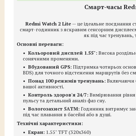
Смарт-часы Redm
Redmi Watch 2 Lite
— це ідеальне поєднання с
смарт-годинник з яскравим сенсорним дисплеє
як під час тренувань, 
Основні переваги:
Кольоровий дисплей 1.55":
Висока роздільн
сонячними променями.
Вбудований GPS:
Підтримка чотирьох основн
BDS) для точного відстеження маршрутів без с
Понад 100 режимів тренувань:
Включаючи бі
вашої активності.
Контроль здоров'я 24/7:
Вимірювання рівня 
пульсу та детальний аналіз фаз сну.
Вологозахист 5ATM:
Годинник витримує зан
під час плавання в басейні або в душі.
Технічні характеристики:
Екран:
1.55" TFT (320x360)