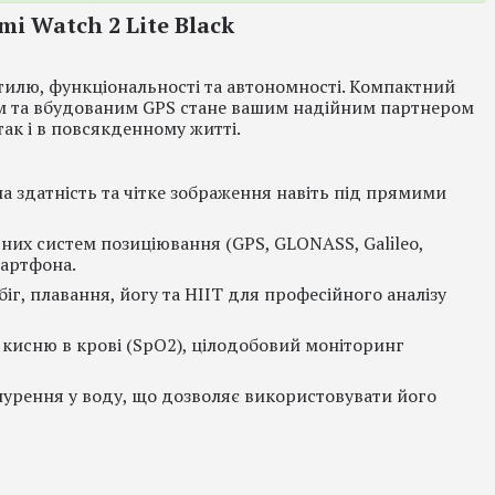
i Watch 2 Lite Black
тилю, функціональності та автономності. Компактний
м та вбудованим GPS стане вашим надійним партнером
так і в повсякденному житті.
а здатність та чітке зображення навіть під прямими
их систем позиціювання (GPS, GLONASS, Galileo,
мартфона.
г, плавання, йогу та HIIT для професійного аналізу
кисню в крові (SpO2), цілодобовий моніторинг
урення у воду, що дозволяє використовувати його