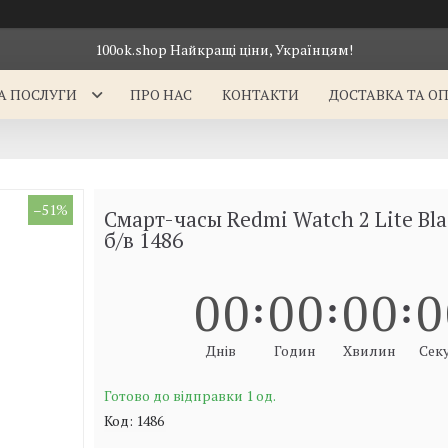
100ok.shop Найкращі ціни, Українцям!
А ПОСЛУГИ
ПРО НАС
КОНТАКТИ
ДОСТАВКА ТА О
–51%
Смарт-часы Redmi Watch 2 Lite Bla
б/в 1486
0
0
0
0
0
0
0
Днів
Годин
Хвилин
Сек
Готово до відправки 1 од.
Код:
1486