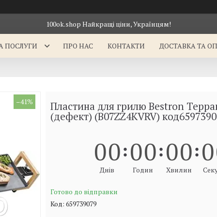
100ok.shop Найкращі ціни, Українцям!
А ПОСЛУГИ
ПРО НАС
КОНТАКТИ
ДОСТАВКА ТА О
–41%
Пластина для грилю Bestron Teppa
(дефект) (B07ZZ4KVRV) код6597390
0
0
0
0
0
0
0
Днів
Годин
Хвилин
Сек
Готово до відправки
Код:
659739079