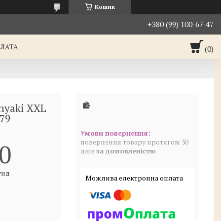
Кошик
+380 (99) 100-67-47
ПЛАТА
nyaki XXL
79
повернення товару протягом 30
0
днів
за домовленістю
унд