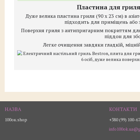
Пластина для гриля
Дуже велика пластина гриля (90 x 23 см) в азіа
підходить для приміщень або з
Поверхня гриля з антипригарним покриттям для с
піддон для зб
Легке очищення завдяки гладкій, міцній 
100ок.shop
+380 (99) 100-6
info100ok.ua@