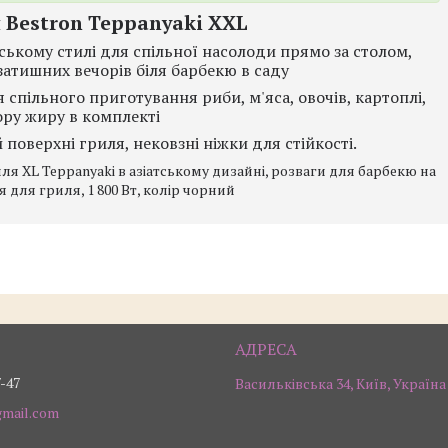
 Bestron Teppanyaki XXL
тському стилі для спільної насолоди прямо за столом,
атишних вечорів біля барбекю в саду
пільного приготування риби, м'яса, овочів, картоплі,
ору жиру в комплекті
поверхні гриля, нековзні ніжки для стійкості.
7-47
Васильківська 34, Київ, Україна
gmail.com