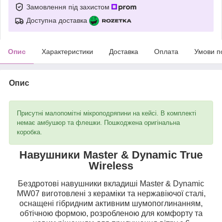
Замовлення під захистом
Доступна доставка
Опис
Характеристики
Доставка
Оплата
Умови п
Опис
Присутні малопомітні мікроподряпини на кейсі. В комплекті
немає амбушюр та флешки. Пошкоджена оригінальна
коробка.
Навушники Master & Dynamic True
Wireless
Бездротові навушники вкладиші Master & Dynamic
MW07 виготовлені з кераміки та нержавіючої сталі,
оснащені гібридним активним шумопоглинанням,
обтічною формою, розробленою для комфорту та