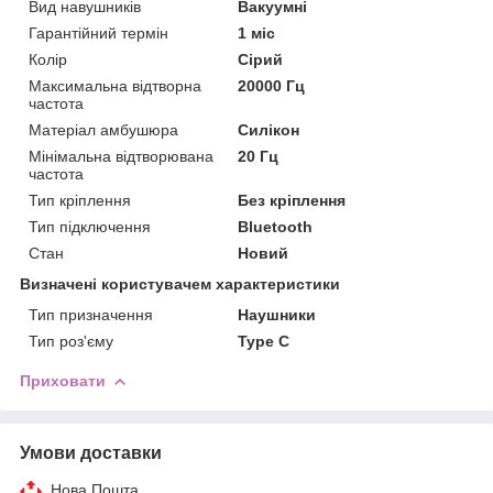
Вид навушників
Вакуумні
Гарантійний термін
1 міс
Колір
Сірий
Максимальна відтворна
20000 Гц
частота
Матеріал амбушюра
Силікон
Мінімальна відтворювана
20 Гц
частота
Тип кріплення
Без кріплення
Тип підключення
Bluetooth
Стан
Новий
Визначені користувачем характеристики
Тип призначення
Наушники
Тип роз'єму
Type C
Приховати
Умови доставки
Нова Пошта