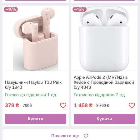
–46%
–46%
Apple AirPods 2 (MV7N2) в
Навушники Haylou T33 Pink
Кейсе с Проводной Зарядкой
б/у 1943
б/у 4843
Готово до відправки 1 од.
Готово до відправки 2 од.
378
1 458
₴
₴
700 ₴
2 700 ₴
Купити
Купити
Показати ще