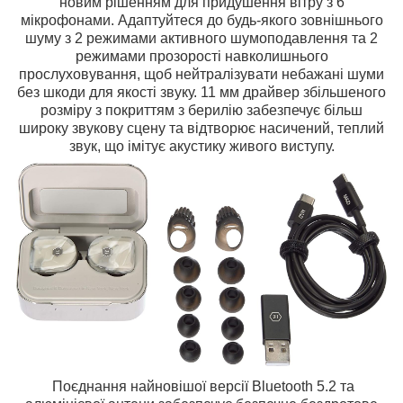
новим рішенням для придушення вітру з 6
мікрофонами. Адаптуйтеся до будь-якого зовнішнього
шуму з 2 режимами активного шумоподавлення та 2
режимами прозорості навколишнього
прослуховування, щоб нейтралізувати небажані шуми
без шкоди для якості звуку. 11 мм драйвер збільшеного
розміру з покриттям з берилію забезпечує більш
широку звукову сцену та відтворює насичений, теплий
звук, що імітує акустику живого виступу.
Поєднання найновішої версії Bluetooth 5.2 та