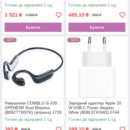
Готово до відправки 1 од.
Готово до відправки 1 од.
1 521
485,10
₴
₴
3 900 ₴
990 ₴
Купити
Купити
–51%
–51%
Навушники COMBLU G-100
Зарядний адаптер Apple 20
OPENEAR Duet Вітрина
W USB-C Power Adapter
(B09ZTTBSTK) (вітрина) 1739
White (B08L5TKXW3) 0744
Готово до відправки 1 од.
Готово до відправки 1 од.
392
289,10
₴
₴
800 ₴
590 ₴