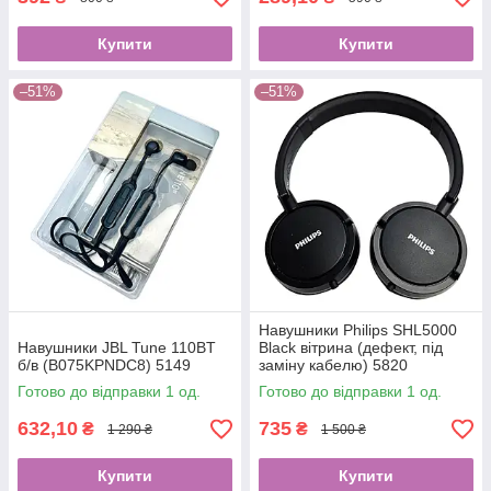
Купити
Купити
–51%
–51%
Навушники Philips SHL5000
Навушники JBL Tune 110BT
Black вітрина (дефект, під
б/в (B075KPNDC8) 5149
заміну кабелю) 5820
Готово до відправки 1 од.
Готово до відправки 1 од.
632,10
735
₴
₴
1 290 ₴
1 500 ₴
Купити
Купити