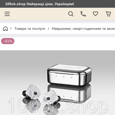
100ok.shop Найкращі ціни, Українцям!
Товари та послуги
Навушники, смарт-годинники та аксе
–61%