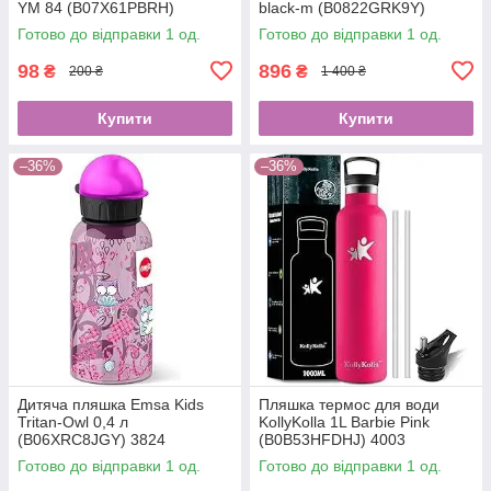
YM 84 (B07X61PBRH)
black-m (B0822GRK9Y)
(вітрина) 0308
Готово до відправки 1 од.
Готово до відправки 1 од.
98
896
₴
₴
200 ₴
1 400 ₴
Купити
Купити
–36%
–36%
Дитяча пляшка Emsa Kids
Пляшка термос для води
Tritan-Owl 0,4 л
KollyKolla 1L Barbie Pink
(B06XRC8JGY) 3824
(B0B53HFDHJ) 4003
Готово до відправки 1 од.
Готово до відправки 1 од.