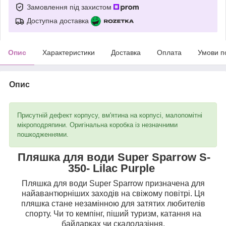
Замовлення під захистом
Доступна доставка
Опис
Характеристики
Доставка
Оплата
Умови п
Опис
Присутній дефект корпусу, вм'ятина на корпусі, малопомітні
мікроподряпини. Оригінальна коробка із незначними
пошкодженнями.
Пляшка для води Super Sparrow S-
350- Lilac Purple
Пляшка для води Super Sparrow призначена для
найавантюрніших заходів на свіжому повітрі. Ця
пляшка стане незамінною для затятих любителів
спорту. Чи то кемпінг, піший туризм, катання на
байдарках чи скалолазіння.