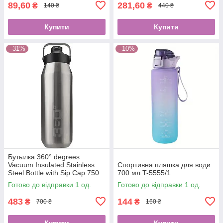
89,60
281,60
₴
₴
140 ₴
440 ₴
Купити
Купити
–31%
–10%
Бутылка 360° degrees
Vacuum Insulated Stainless
Спортивна пляшка для води
Steel Bottle with Sip Cap 750
700 мл T-5555/1
ml Уценка (B085GRXGRN)
Готово до відправки 1 од.
Готово до відправки 1 од.
2289
483
144
₴
₴
700 ₴
160 ₴
Купити
Купити