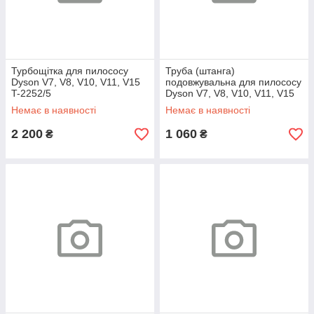
Турбощітка для пилососу
Труба (штанга)
Dyson V7, V8, V10, V11, V15
подовжувальна для пилососу
T-2252/5
Dyson V7, V8, V10, V11, V15
Червона
Немає в наявності
Немає в наявності
2 200
1 060
₴
₴