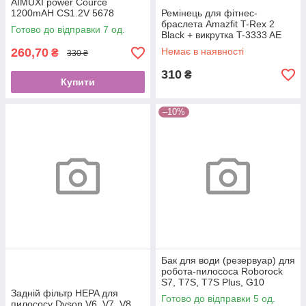
AIMUXI power Cource
1200mAH CS1.2V 5678
Ремінець для фітнес-
браслета Amazfit T-Rex 2
Готово до відправки 7 од.
Black + викрутка T-3333 AE
260,70
Немає в наявності
₴
330 ₴
310
₴
Купити
–10%
Бак для води (резервуар) для
робота-пилососа Roborock
S7, T7S, T7S Plus, G10
Задній фільтр HEPA для
(Black)
Готово до відправки 5 од.
пилососу Dyson V6, V7, V8