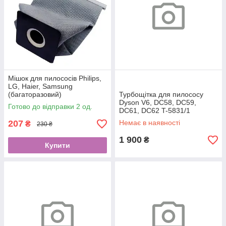
Мішок для пилососів Philips,
LG, Haier, Samsung
(багаторазовий)
Турбощітка для пилососу
Dyson V6, DC58, DC59,
Готово до відправки 2 од.
DC61, DC62 T-5831/1
207
Немає в наявності
₴
230 ₴
1 900
₴
Купити