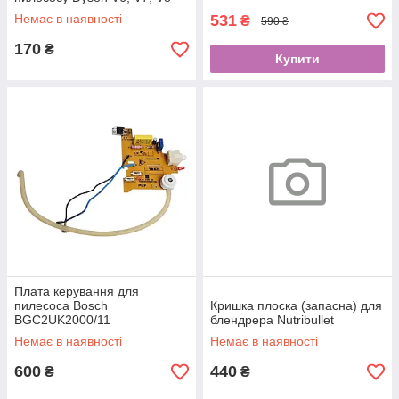
Немає в наявності
531
₴
590 ₴
170
₴
Купити
Плата керування для
пилесоса Bosch
Кришка плоска (запасна) для
BGС2UK2000/11
блендрера Nutribullet
Немає в наявності
Немає в наявності
600
440
₴
₴