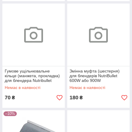
Гумове ущільнювальне
Змінна муфта (шестерня)
кільце (манжета, прокладка)
для блендерів NutriBullet
для блендера Nutribullet
600W або 900W
Немає в наявності
Немає в наявності
70
180
₴
₴
–10%