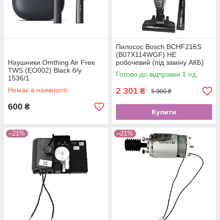
Пилосос Bosch BCHF216S
(B07X114WGF) НЕ
Наушники Omthing Air Free
робочевий (під заміну АКБ)
TWS (EO002) Black б/у
5582
Готово до відправки 1 од.
1536/1
Немає в наявності
2 301
₴
5 900 ₴
600
₴
Купити
–21%
–21%