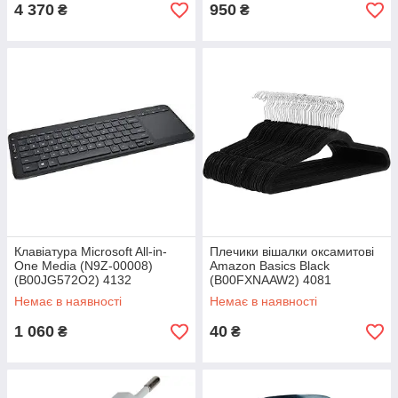
4 370
950
₴
₴
Клавіатура Microsoft All-in-
Плечики вішалки оксамитові
One Media (N9Z-00008)
Amazon Basics Black
(B00JG572O2) 4132
(B00FXNAAW2) 4081
Немає в наявності
Немає в наявності
1 060
40
₴
₴