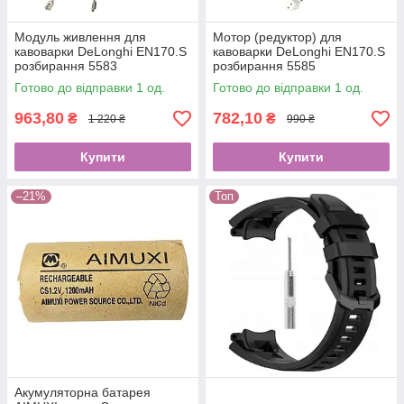
Модуль живлення для
Мотор (редуктор) для
кавоварки DeLonghi EN170.S
кавоварки DeLonghi EN170.S
розбирання 5583
розбирання 5585
Готово до відправки 1 од.
Готово до відправки 1 од.
963,80
782,10
₴
₴
1 220 ₴
990 ₴
Купити
Купити
–21%
Топ
Акумуляторна батарея