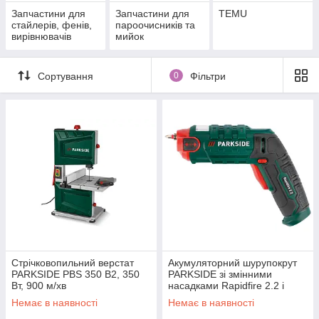
Запчастини для
Запчастини для
TEMU
стайлерів, фенів,
пароочисників та
вирівнювачів
мийок
Сортування
0
Фільтри
Стрічковопильний верстат
Акумуляторний шурупокрут
PARKSIDE PBS 350 B2, 350
PARKSIDE зі змінними
Вт, 900 м/хв
насадками Rapidfire 2.2 і
світлодіодним робочим
Немає в наявності
Немає в наявності
ліхтарем