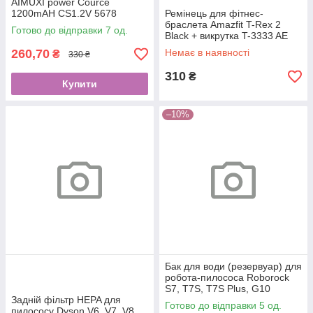
AIMUXI power Cource
1200mAH CS1.2V 5678
Ремінець для фітнес-
браслета Amazfit T-Rex 2
Готово до відправки 7 од.
Black + викрутка T-3333 AE
260,70
Немає в наявності
₴
330 ₴
310
₴
Купити
–10%
Бак для води (резервуар) для
робота-пилососа Roborock
S7, T7S, T7S Plus, G10
Задній фільтр HEPA для
(Black)
Готово до відправки 5 од.
пилососу Dyson V6, V7, V8