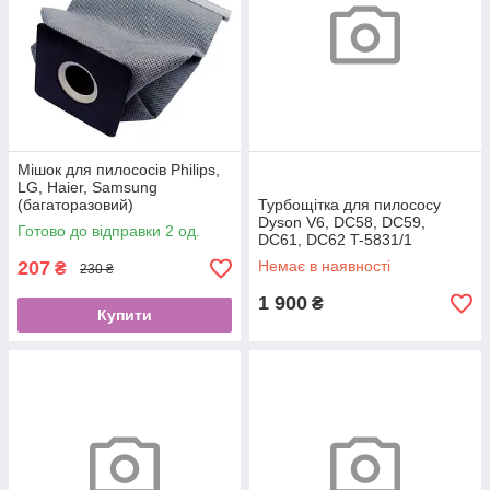
Мішок для пилососів Philips,
LG, Haier, Samsung
(багаторазовий)
Турбощітка для пилососу
Dyson V6, DC58, DC59,
Готово до відправки 2 од.
DC61, DC62 T-5831/1
207
Немає в наявності
₴
230 ₴
1 900
₴
Купити