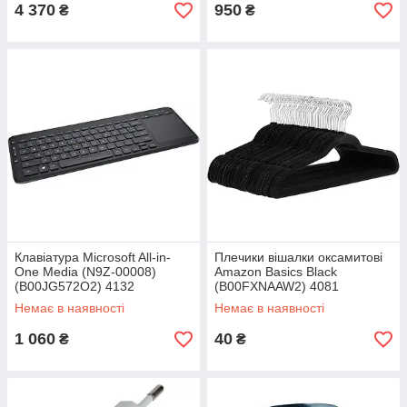
4 370
950
₴
₴
Клавіатура Microsoft All-in-
Плечики вішалки оксамитові
One Media (N9Z-00008)
Amazon Basics Black
(B00JG572O2) 4132
(B00FXNAAW2) 4081
Немає в наявності
Немає в наявності
1 060
40
₴
₴