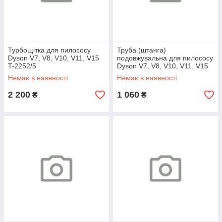
Турбощітка для пилососу
Труба (штанга)
Dyson V7, V8, V10, V11, V15
подовжувальна для пилососу
T-2252/5
Dyson V7, V8, V10, V11, V15
Червона
Немає в наявності
Немає в наявності
2 200
1 060
₴
₴