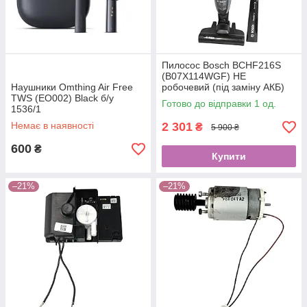
Пилосос Bosch BCHF216S
(B07X114WGF) НЕ
Наушники Omthing Air Free
робочевий (під заміну АКБ)
TWS (EO002) Black б/у
5582
Готово до відправки 1 од.
1536/1
Немає в наявності
2 301
₴
5 900 ₴
600
₴
Купити
–21%
–21%