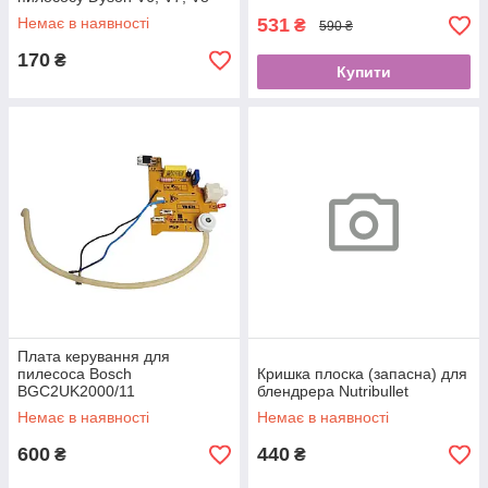
Немає в наявності
531
₴
590 ₴
170
₴
Купити
Плата керування для
пилесоса Bosch
Кришка плоска (запасна) для
BGС2UK2000/11
блендрера Nutribullet
Немає в наявності
Немає в наявності
600
440
₴
₴