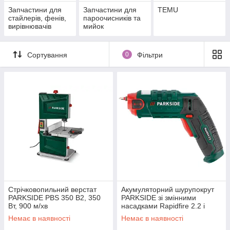
Запчастини для
Запчастини для
TEMU
стайлерів, фенів,
пароочисників та
вирівнювачів
мийок
Сортування
0
Фільтри
Стрічковопильний верстат
Акумуляторний шурупокрут
PARKSIDE PBS 350 B2, 350
PARKSIDE зі змінними
Вт, 900 м/хв
насадками Rapidfire 2.2 і
світлодіодним робочим
Немає в наявності
Немає в наявності
ліхтарем