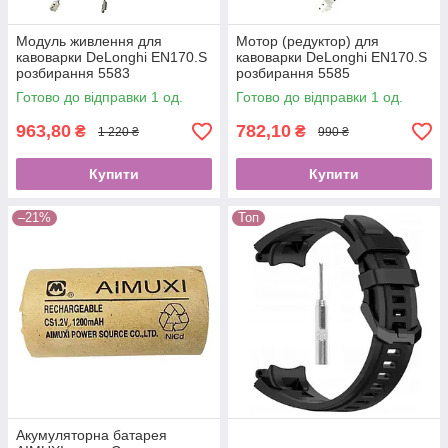
Модуль живлення для
Мотор (редуктор) для
кавоварки DeLonghi EN170.S
кавоварки DeLonghi EN170.S
розбирання 5583
розбирання 5585
Готово до відправки 1 од.
Готово до відправки 1 од.
963,80
782,10
₴
₴
1 220 ₴
990 ₴
Купити
Купити
–21%
Топ
Акумуляторна батарея