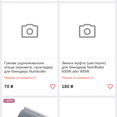
Гумове ущільнювальне
Змінна муфта (шестерня)
кільце (манжета, прокладка)
для блендерів NutriBullet
для блендера Nutribullet
600W або 900W
Немає в наявності
Немає в наявності
70
180
₴
₴
–10%