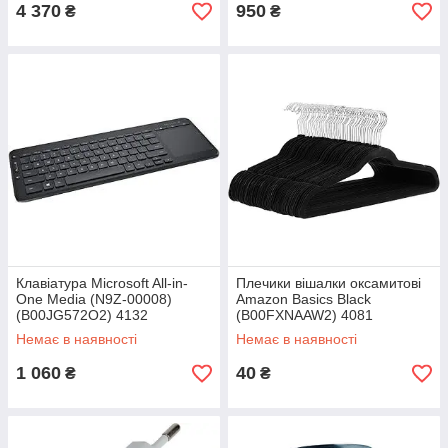
4 370
950
₴
₴
Клавіатура Microsoft All-in-
Плечики вішалки оксамитові
One Media (N9Z-00008)
Amazon Basics Black
(B00JG572O2) 4132
(B00FXNAAW2) 4081
Немає в наявності
Немає в наявності
1 060
40
₴
₴