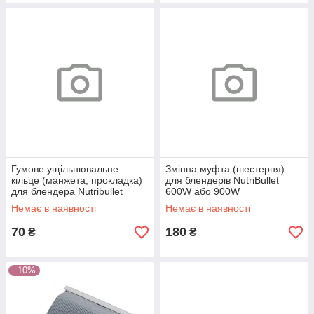
Гумове ущільнювальне
Змінна муфта (шестерня)
кільце (манжета, прокладка)
для блендерів NutriBullet
для блендера Nutribullet
600W або 900W
Немає в наявності
Немає в наявності
70
180
₴
₴
–10%