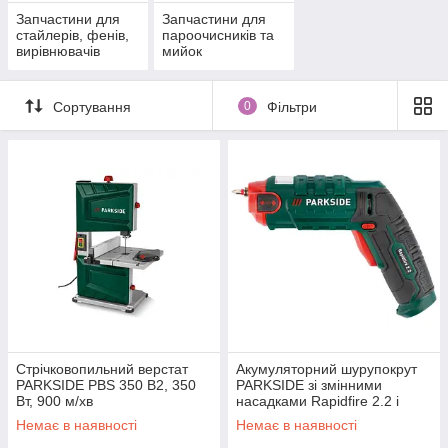
Запчастини для
Запчастини для
стайлерів, фенів,
пароочисників та
вирівнювачів
мийок
Сортування
0
Фільтри
Стрічковопильний верстат
Акумуляторний шурупокрут
PARKSIDE PBS 350 B2, 350
PARKSIDE зі змінними
Вт, 900 м/хв
насадками Rapidfire 2.2 і
світлодіодним робочим
Немає в наявності
Немає в наявності
ліхтарем