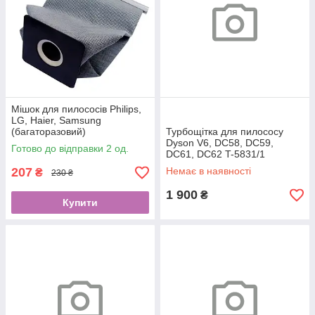
Мішок для пилососів Philips,
LG, Haier, Samsung
(багаторазовий)
Турбощітка для пилососу
Dyson V6, DC58, DC59,
Готово до відправки 2 од.
DC61, DC62 T-5831/1
207
Немає в наявності
₴
230 ₴
1 900
₴
Купити