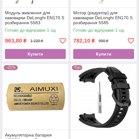
Модуль живлення для
Мотор (редуктор) для
кавоварки DeLonghi EN170.S
кавоварки DeLonghi EN170.S
розбирання 5583
розбирання 5585
Готово до відправки 1 од.
Готово до відправки 1 од.
963,80
782,10
₴
₴
1 220 ₴
990 ₴
Купити
Купити
–21%
Топ
Акумуляторна батарея