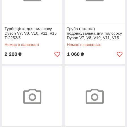
Турбощітка для пилососу
Труба (штанга)
Dyson V7, V8, V10, V11, V15
подовжувальна для пилососу
T-2252/5
Dyson V7, V8, V10, V11, V15
Червона
Немає в наявності
Немає в наявності
2 200
1 060
₴
₴