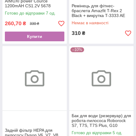
AIMUXI power Cource
1200mAH CS1.2V 5678
Ремінець для фітнес-
браслета Amazfit T-Rex 2
Готово до відправки 7 од.
Black + викрутка T-3333 AE
260,70
Немає в наявності
₴
330 ₴
310
₴
Купити
–10%
Бак для води (резервуар) для
робота-пилососа Roborock
S7, T7S, T7S Plus, G10
Задній фільтр HEPA для
(Black)
Готово до відправки 5 од.
пилососу Dyson V6, V7, V8