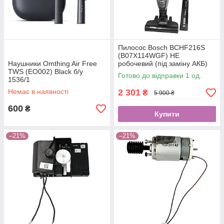
Пилосос Bosch BCHF216S
(B07X114WGF) НЕ
Наушники Omthing Air Free
робочевий (під заміну АКБ)
TWS (EO002) Black б/у
5582
Готово до відправки 1 од.
1536/1
Немає в наявності
2 301
₴
5 900 ₴
600
₴
Купити
–21%
–21%