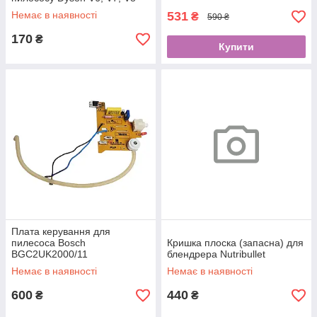
Немає в наявності
531
₴
590 ₴
170
₴
Купити
Плата керування для
пилесоса Bosch
Кришка плоска (запасна) для
BGС2UK2000/11
блендрера Nutribullet
Немає в наявності
Немає в наявності
600
440
₴
₴